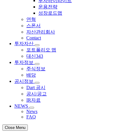
투자하이라이트
운용전략
성장로드맵
연혁
스폰서
자산관리회사
Contact
투자자산
포트폴리오 맵
대신343
투자정보
주식정보
배당
공시정보
Dart 공시
공시/공고
IR자료
NEWS
News
FAQ
Close Menu