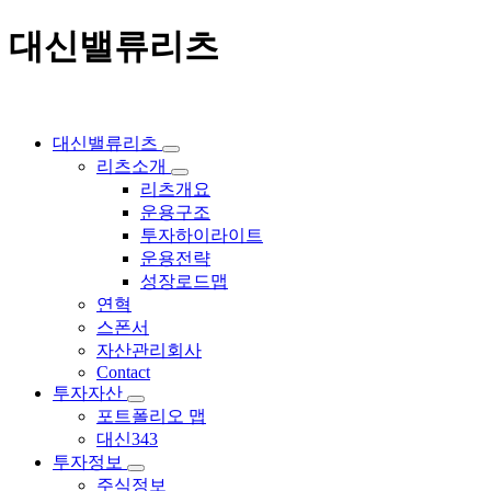
대신밸류리츠
대신밸류리츠
리츠소개
리츠개요
운용구조
투자하이라이트
운용전략
성장로드맵
연혁
스폰서
자산관리회사
Contact
투자자산
포트폴리오 맵
대신343
투자정보
주식정보