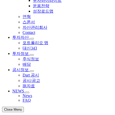
투자하이라이트
운용전략
성장로드맵
연혁
스폰서
자산관리회사
Contact
투자자산
포트폴리오 맵
대신343
투자정보
주식정보
배당
공시정보
Dart 공시
공시/공고
IR자료
NEWS
News
FAQ
Close Menu