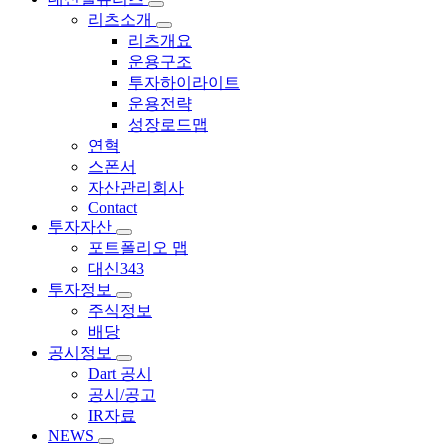
리츠소개
리츠개요
운용구조
투자하이라이트
운용전략
성장로드맵
연혁
스폰서
자산관리회사
Contact
투자자산
포트폴리오 맵
대신343
투자정보
주식정보
배당
공시정보
Dart 공시
공시/공고
IR자료
NEWS