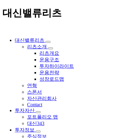
대신밸류리츠
대신밸류리츠
리츠소개
리츠개요
운용구조
투자하이라이트
운용전략
성장로드맵
연혁
스폰서
자산관리회사
Contact
투자자산
포트폴리오 맵
대신343
투자정보
주식정보