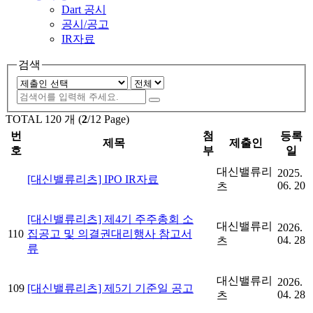
Dart 공시
공시/공고
IR자료
검색
TOTAL
120 개 (
2
/12 Page)
번
첨
등록
제목
제출인
호
부
일
대신밸류리
2025.
[대신밸류리츠] IPO IR자료
06. 20
츠
[대신밸류리츠] 제4기 주주총회 소
대신밸류리
2026.
110
집공고 및 의결권대리행사 참고서
04. 28
츠
류
대신밸류리
2026.
109
[대신밸류리츠] 제5기 기준일 공고
04. 28
츠