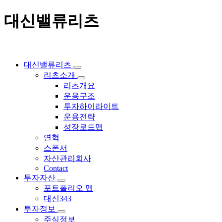
대신밸류리츠
대신밸류리츠
리츠소개
리츠개요
운용구조
투자하이라이트
운용전략
성장로드맵
연혁
스폰서
자산관리회사
Contact
투자자산
포트폴리오 맵
대신343
투자정보
주식정보