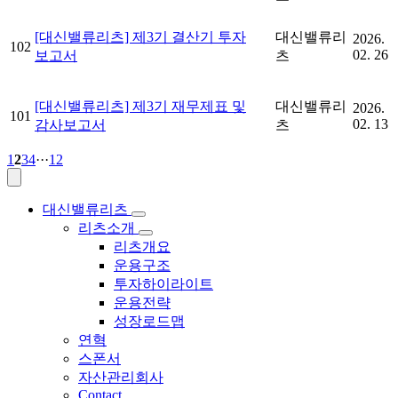
[대신밸류리츠] 제3기 결산기 투자
대신밸류리
2026.
102
02. 26
보고서
츠
[대신밸류리츠] 제3기 재무제표 및
대신밸류리
2026.
101
02. 13
감사보고서
츠
1
2
3
4
···
12
대신밸류리츠
리츠소개
리츠개요
운용구조
투자하이라이트
운용전략
성장로드맵
연혁
스폰서
자산관리회사
Contact