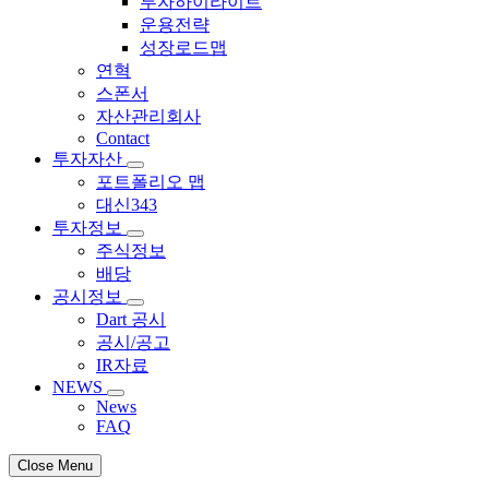
투자하이라이트
운용전략
성장로드맵
연혁
스폰서
자산관리회사
Contact
투자자산
포트폴리오 맵
대신343
투자정보
주식정보
배당
공시정보
Dart 공시
공시/공고
IR자료
NEWS
News
FAQ
Close Menu